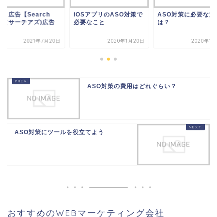
リ広告【Search
iOSアプリのASO対策で
ASO対策に必要な施
ds（サーチアズ)広告
必要なこと
は？
】
2021年7月20日
2020年1月20日
2020年1
ASO対策の費用はどれぐらい？
ASO対策にツールを役立てよう
おすすめのWEBマーケティング会社